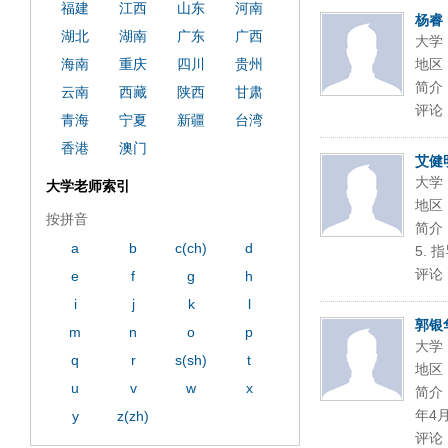
福建
江西
山东
河南
杨睿
湖北
湖南
广东
广西
大学
海南
重庆
四川
贵州
地区
简介
云南
西藏
陕西
甘肃
评论
青海
宁夏
新疆
台湾
香港
澳门
艾健
大学
大学老师索引
地区
按拼音
简介
a
b
c(ch)
d
5. 
评论
e
f
g
h
i
j
k
l
郭银
m
n
o
p
大学
q
r
s(sh)
t
地区
u
v
w
x
简介
年4
y
z(zh)
评论