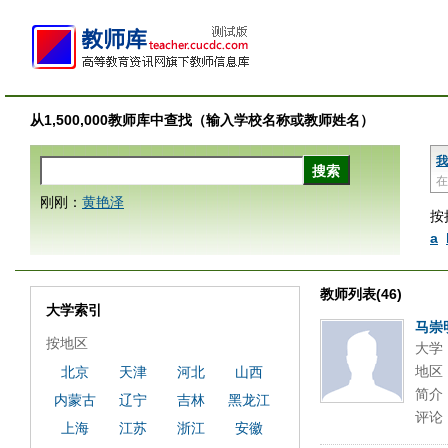
从1,500,000教师库中查找（输入学校名称或教师姓名）
我
在
刚刚：
黄艳泽
按
a
教师列表(46)
大学索引
马崇
按地区
大学
地区
北京
天津
河北
山西
简介
内蒙古
辽宁
吉林
黑龙江
评论
上海
江苏
浙江
安徽