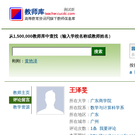
从1,500,000教师库中查找（输入学校名称或教师姓名）
我
在
刚刚：
黄艳泽
按
a
王泽旻
教师主页
评论留言
所在大学：
广东商学院
教学资源
所在院系：
数学与计算科学系
所在地区：
广东
所在城市：
广州
评论次数：
1条
我要评论