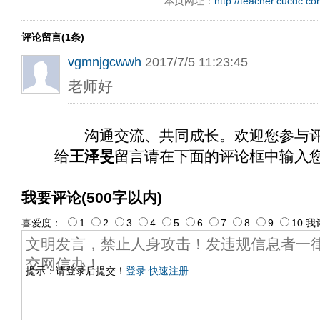
本页网址：
http://teacher.cucdc.c
评论留言(1条)
vgmnjgcwwh
2017/7/5 11:23:45
老师好
沟通交流、共同成长。欢迎您参与
给
王泽旻
留言请在下面的评论框中输入
我要评论(500字以内)
喜爱度：
1
2
3
4
5
6
7
8
9
10
我
提示：请登录后提交！
登录
快速注册