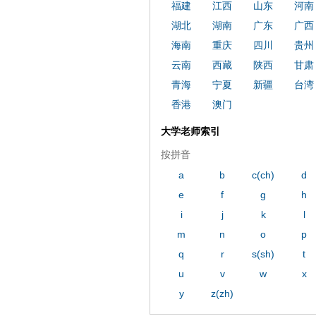
福建
江西
山东
河南
湖北
湖南
广东
广西
海南
重庆
四川
贵州
云南
西藏
陕西
甘肃
青海
宁夏
新疆
台湾
香港
澳门
大学老师索引
按拼音
a
b
c(ch)
d
e
f
g
h
i
j
k
l
m
n
o
p
q
r
s(sh)
t
u
v
w
x
y
z(zh)