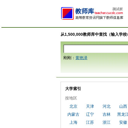
从1,500,000教师库中查找（输入
刚刚：
黄艳泽
大学索引
按地区
北京
天津
河北
山西
内蒙古
辽宁
吉林
黑龙
上海
江苏
浙江
安徽