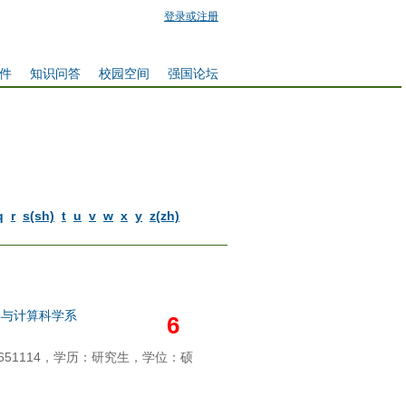
登录或注册
件
知识问答
校园空间
强国论坛
q
r
s(sh)
t
u
v
w
x
y
z(zh)
学与计算科学系
6
51114，学历：研究生，学位：硕