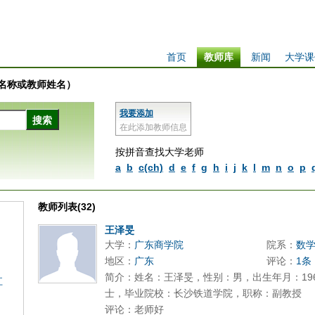
首页
教师库
新闻
大学课
学校名称或教师姓名）
我要添加
在此添加教师信息
按拼音查找大学老师
a
b
c(ch)
d
e
f
g
h
i
j
k
l
m
n
o
p
教师列表(32)
王泽旻
大学：
广东商学院
院系：
数
地区：
广东
评论：
1条
简介：姓名：王泽旻，性别：男，出生年月：196
江
士，毕业院校：长沙铁道学院，职称：副教授
评论：老师好