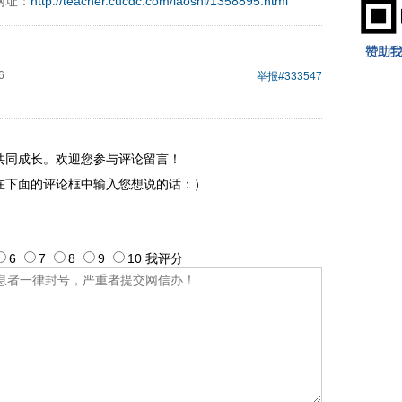
网址：
http://teacher.cucdc.com/laoshi/1358895.html
6
举报
#333547
共同成长。欢迎您参与评论留言！
在下面的评论框中输入您想说的话：）
6
7
8
9
10
我评
分