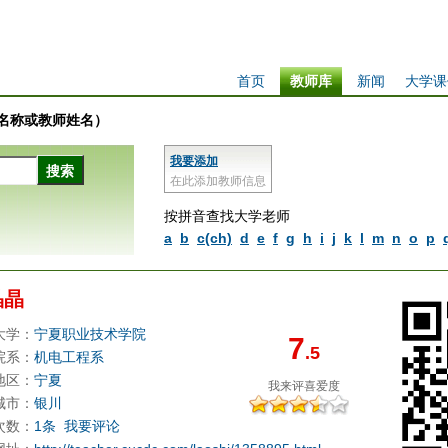
首页
教师库
新闻
大学课
学校名称或教师姓名）
我要添加
在此添加教师信息
按拼音查找大学老师
a
b
c(ch)
d
e
f
g
h
i
j
k
l
m
n
o
p
晶晶
大学：
宁夏职业技术学院
7
.5
院系：
机电工程系
地区：
宁夏
我来评
喜爱度
城市：
银川
次数：
1条
我要评论