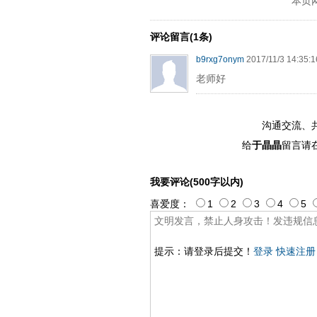
本页
评论留言(1条)
b9rxg7onym
2017/11/3 14:35:1
老师好
沟通交流、
给
于晶晶
留言请
我要评论(500字以内)
喜爱度：
1
2
3
4
5
提示：请登录后提交！
登录
快速注册