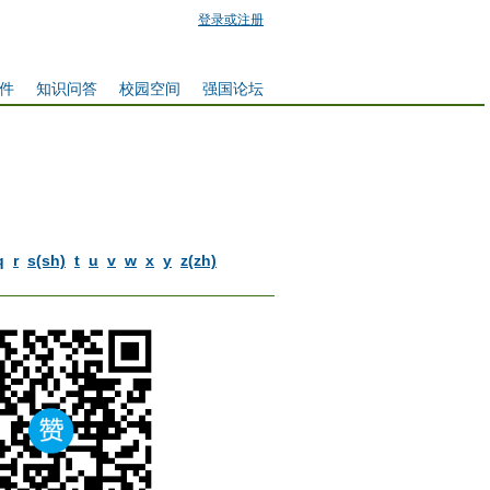
登录或注册
件
知识问答
校园空间
强国论坛
q
r
s(sh)
t
u
v
w
x
y
z(zh)