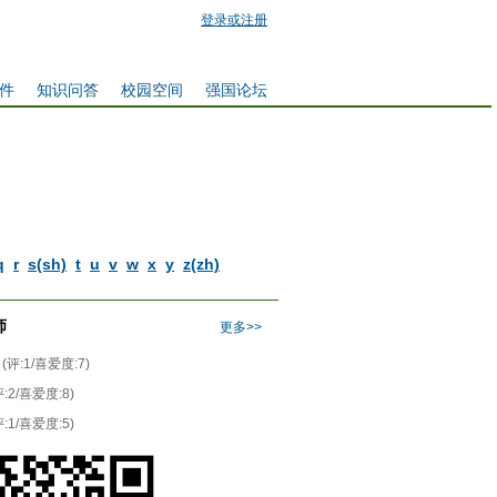
登录或注册
件
知识问答
校园空间
强国论坛
q
r
s(sh)
t
u
v
w
x
y
z(zh)
师
更多>>
(评:1/喜爱度:7)
评:2/喜爱度:8)
评:1/喜爱度:5)