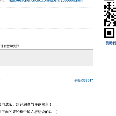
网址：
http://teacher.cucdc.com/laoshi/1358895.html
师课程教学资源
6
举报
#333547
共同成长。欢迎您参与评论留言！
在下面的评论框中输入您想说的话：）