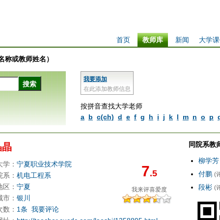
首页
教师库
新闻
大学课
学校名称或教师姓名）
我要添加
在此添加教师信息
按拼音查找大学老师
a
b
c(ch)
d
e
f
g
h
i
j
k
l
m
n
o
p
同院系教
晶晶
柳学芳
大学：
宁夏职业技术学院
7
.5
付鹏
(
院系：
机电工程系
地区：
宁夏
段彬
(
我来评
喜爱度
城市：
银川
次数：
1条
我要评论