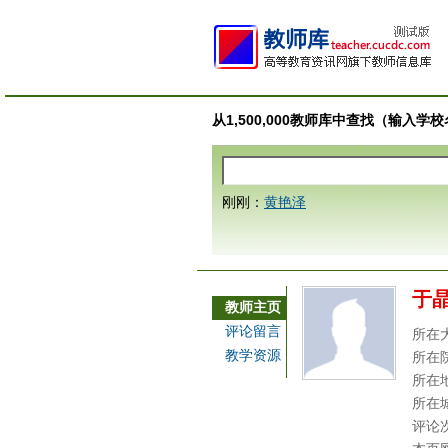
从1,500,000教师库中查找（输入
刚刚：
黄艳泽
于
教师主页
评论留言
所在
教学资源
所在
所在
所在
评论