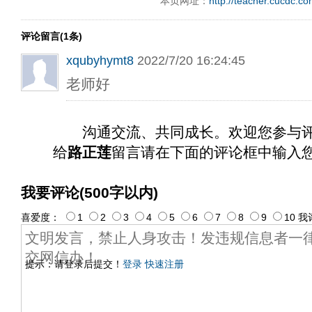
本页网址：
http://teacher.cucdc.c
评论留言(1条)
xqubyhymt8
2022/7/20 16:24:45
老师好
沟通交流、共同成长。欢迎您参与
给
路正莲
留言请在下面的评论框中输入
我要评论(500字以内)
喜爱度：
1
2
3
4
5
6
7
8
9
10
我
提示：请登录后提交！
登录
快速注册