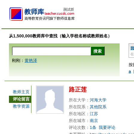
从1,500,000教师库中查找（输入学校名称或教师姓名）
我
在
刚刚：
黄艳泽
按
a
路正莲
教师主页
评论留言
所在大学：
河海大学
教学资源
所在院系：
其他院系
所在地区：
江苏
所在城市：
南京
评论次数：
1条
我要评论