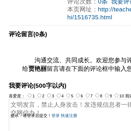
评论次数：
0条
我要评
本页网址：
http://teac
hi/1516735.html
评论留言(0条)
沟通交流、共同成长。欢迎您参与
给
贾艳丽
留言请在下面的评论框中输入
我要评论(500字以内)
喜爱度：
1
2
3
4
5
6
7
8
9
10
我
提示：请登录后提交！
登录
快速注册