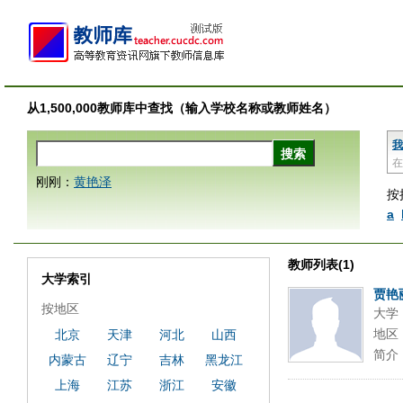
从1,500,000教师库中查找（输入学校名称或教师姓名）
我
在
刚刚：
黄艳泽
按
a
教师列表(1)
大学索引
贾艳
按地区
大学
地区
北京
天津
河北
山西
简介
内蒙古
辽宁
吉林
黑龙江
上海
江苏
浙江
安徽