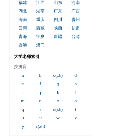
福建
江西
山东
河南
湖北
湖南
广东
广西
海南
重庆
四川
贵州
云南
西藏
陕西
甘肃
青海
宁夏
新疆
台湾
香港
澳门
大学老师索引
按拼音
a
b
c(ch)
d
e
f
g
h
i
j
k
l
m
n
o
p
q
r
s(sh)
t
u
v
w
x
y
z(zh)