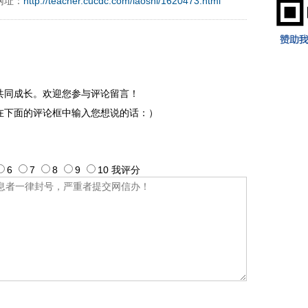
网址：
http://teacher.cucdc.com/laoshi/1620473.html
共同成长。欢迎您参与评论留言！
在下面的评论框中输入您想说的话：）
6
7
8
9
10
我评
分