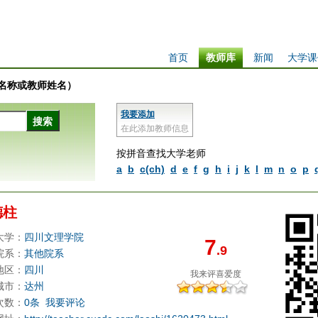
首页
教师库
新闻
大学课
学校名称或教师姓名）
我要添加
在此添加教师信息
按拼音查找大学老师
a
b
c(ch)
d
e
f
g
h
i
j
k
l
m
n
o
p
德柱
大学：
四川文理学院
7
.9
院系：
其他院系
地区：
四川
我来评
喜爱度
城市：
达州
次数：
0条
我要评论