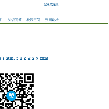
登录或注册
件
知识问答
校园空间
强国论坛
q
r
s(sh)
t
u
v
w
x
y
z(zh)