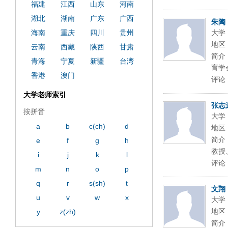
福建
江西
山东
河南
湖北
湖南
广东
广西
朱陶
海南
重庆
四川
贵州
大学
地区
云南
西藏
陕西
甘肃
简介
青海
宁夏
新疆
台湾
育学
香港
澳门
评论
大学老师索引
张志
按拼音
大学
a
b
c(ch)
d
地区
简介
e
f
g
h
教授
i
j
k
l
评论
m
n
o
p
q
r
s(sh)
t
文翔
u
v
w
x
大学
地区
y
z(zh)
简介