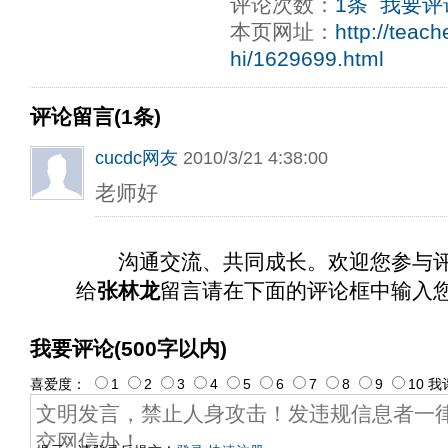
评论次数：
1条
我要评
本页网址：
http://teac
hi/1629699.html
评论留言(1条)
cucdc网友
2010/3/21 4:38:00
老师好
沟通交流、共同成长。欢迎您参与
给
张林龙
留言请在下面的评论框中输入
我要评论(500字以内)
喜爱度：
1
2
3
4
5
6
7
8
9
10
我