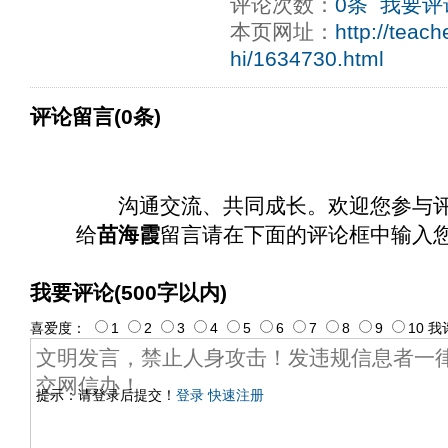
评论次数：
0条
我要评
本页网址：
http://teac
hi/1634730.html
评论留言(0条)
沟通交流、共同成长。欢迎您参与
给
苗海霞
留言请在下面的评论框中输入
我要评论(500字以内)
喜爱度：
1
2
3
4
5
6
7
8
9
10
我
提示：请登录后提交！
登录
快速注册