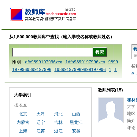
从1,500,000教师库中查找（输入学校名称或教师姓名）
我
在
刚刚：
dfb9899197996xca
1dfb9899197996xca
9899
按
1979969899197996
198991979969899197996
1
1
a
AAABBBCCCdefine blablaenddefine dfbxyzendtemplat
e dfbCCCBBBAAA
1dfb9899197996x
1dfbabctitlexc
教师列表(15)
a
1dfbmath key98991 methodmultiply operand97996x
大学索引
ca
1dfbsetx9899197996xxca
1dfbthisxca
1dfbxca12
和林
按地区
大学
3
1dfbzzzzzzzzbbbccccdddeeexcareplacezo
1printdf
地区
北京
天津
河北
山西
b 9899197996 xca
AAABBBCCCdefine blablaenddefin
简介
内蒙古
辽宁
吉林
黑龙江
e dfbxyzendtemplate dfbCCCBBBAAA
dfb
dfb989919
评论
7996x
dfbabctitlexca
dfbmath key98991 methodmulti
上海
江苏
浙江
安徽