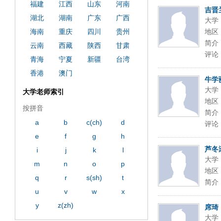
ply operand97996xca
dfbsetx9899197996xxca
福建
江西
山东
河南
吉晋
湖北
湖南
广东
广西
大学
海南
重庆
四川
贵州
地区
简介
云南
西藏
陕西
甘肃
评论
青海
宁夏
新疆
台湾
香港
澳门
牛学
大学
大学老师索引
地区
按拼音
简介
a
b
c(ch)
d
评论
e
f
g
h
芦冬
i
j
k
l
大学
m
n
o
p
地区
q
r
s(sh)
t
简介
u
v
w
x
y
z(zh)
席琦
大学