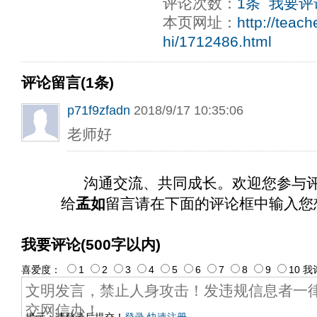
评论次数：
1条
我要评
本页网址：
http://teac
hi/1712486.html
评论留言(1条)
p71f9zfadn
2018/9/17 10:35:06
老师好
沟通交流、共同成长。欢迎您参与
给
孟如
留言请在下面的评论框中输入您
我要评论(500字以内)
喜爱度：
1
2
3
4
5
6
7
8
9
10
我