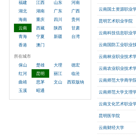
福建
江西
山东
河南
云南国土资源职业
湖北
湖南
广东
广西
海南
重庆
四川
贵州
昆明艺术职业学院
云南
西藏
陕西
甘肃
云南科技信息职业
青海
宁夏
新疆
台湾
云南国防工业职业
香港
澳门
所在城市
云南林业职业技术
保山
楚雄
大理
德宏
云南农业职业技术
红河
昆明
丽江
临沧
云南师范大学商学
曲靖
思茅
文山
西双版纳
玉溪
昭通
云南师范大学文理
云南文化艺术职业
昆明医学院
云南财经大学