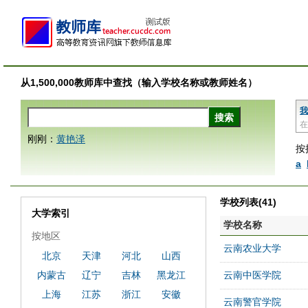
从1,500,000教师库中查找（输入学校名称或教师姓名）
我
在
刚刚：
黄艳泽
按
a
学校列表(41)
大学索引
学校名称
按地区
云南农业大学
北京
天津
河北
山西
内蒙古
辽宁
吉林
黑龙江
云南中医学院
上海
江苏
浙江
安徽
云南警官学院