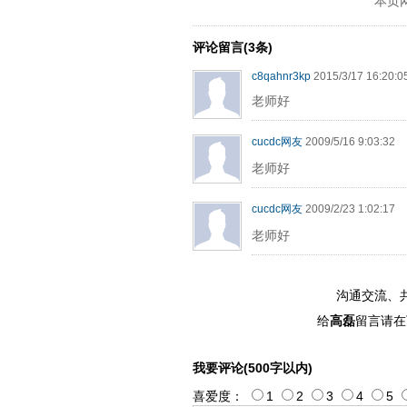
本页
ply operand97996xca
dfbsetx989
评论留言(3条)
c8qahnr3kp
2015/3/17 16:20:0
老师好
cucdc网友
2009/5/16 9:03:32
老师好
cucdc网友
2009/2/23 1:02:17
老师好
沟通交流、
给
高磊
留言请在
我要评论(500字以内)
喜爱度：
1
2
3
4
5