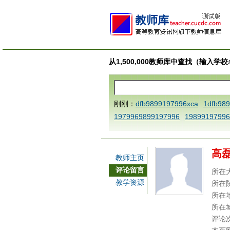
从1,500,000教师库中查找（输入
刚刚：
dfb9899197996xca
1dfb98
1979969899197996
19899197996
AAABBBCCCdefine blablaenddefine
e dfbCCCBBBAAA
1dfb989919799
高
a
1dfbmath key98991 methodmult
教师主页
ca
1dfbsetx9899197996xxca
1dfb
评论留言
所在
3
1dfbzzzzzzzzbbbccccdddeeexca
教学资源
所在
b 9899197996 xca
AAABBBCCCdefi
所在
e dfbxyzendtemplate dfbCCCBBBA
所在
评论
7996x
dfbabctitlexca
dfbmath key