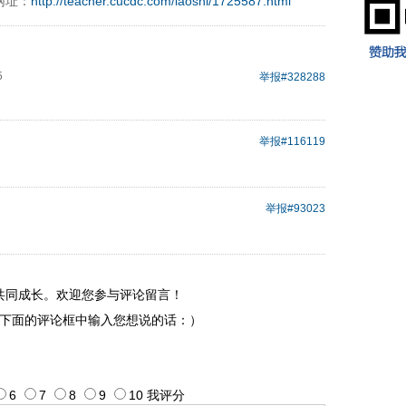
网址：
http://teacher.cucdc.com/laoshi/1725587.html
9197996xxca
5
举报
#328288
举报
#116119
举报
#93023
共同成长。欢迎您参与评论留言！
下面的评论框中输入您想说的话：）
6
7
8
9
10
我评
分