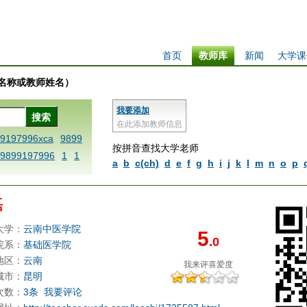
首页
教师库
新闻
大学课
学校名称或教师姓名）
我要添加
在此添加教师信息
99197996xca
9899
按拼音查找大学老师
9899197996
1
1
a
b
c(ch)
d
e
f
g
h
i
j
k
l
m
n
o
p
 dfbxyzendtemplat
6x
1dfbabctitlexc
磊
iply operand97996x
thisxca
1dfbxca12
大学：
云南中医学院
5
.0
replacezo
1printdf
院系：
基础医学院
ne blablaenddefin
地区：
云南
我来评
喜爱度
AA
dfb
dfb989919
城市：
昆明
次数：
3条
我要评论
98991 methodmulti