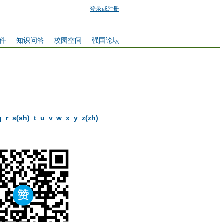
登录或注册
件
知识问答
校园空间
强国论坛
q
r
s(sh)
t
u
v
w
x
y
z(zh)