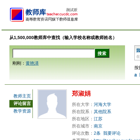
从1,500,000教师库中查找（输入学校名称或教师姓名）
我
在
刚刚：
黄艳泽
按
a
郑淑娟
教师主页
评论留言
所在大学：
河海大学
教学资源
所在院系：
其他院系
所在地区：
江苏
所在城市：
南京
评论次数：
2条
我要评论