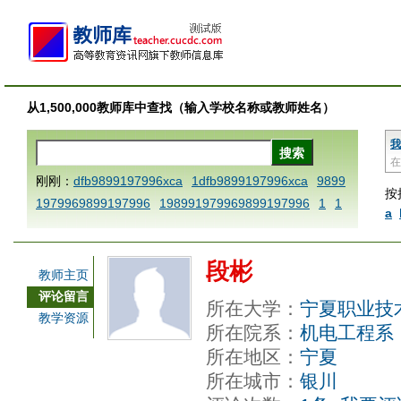
从1,500,000教师库中查找（输入学校名称或教师姓名）
我
在
刚刚：
dfb9899197996xca
1dfb9899197996xca
9899
按
1979969899197996
198991979969899197996
1
1
a
AAABBBCCCdefine blablaenddefine dfbxyzendtemplat
e dfbCCCBBBAAA
1dfb9899197996x
1dfbabctitlexc
段彬
a
1dfbmath key98991 methodmultiply operand97996x
教师主页
ca
1dfbsetx9899197996xxca
1dfbthisxca
1dfbxca12
评论留言
所在大学：
宁夏职业技
3
1dfbzzzzzzzzbbbccccdddeeexcareplacezo
1printdf
教学资源
所在院系：
机电工程系
b 9899197996 xca
AAABBBCCCdefine blablaenddefin
所在地区：
宁夏
e dfbxyzendtemplate dfbCCCBBBAAA
dfb
dfb989919
所在城市：
银川
7996x
dfbabctitlexca
dfbmath key98991 methodmulti