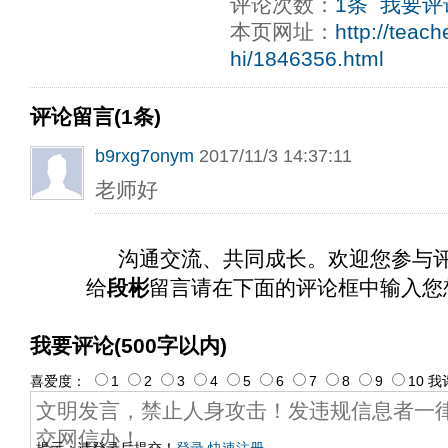
评论次数：
1条
我要评
ply operand97996xca
dfbsetx9899197996xxca
本页网址：
http://teac
hi/1846356.html
评论留言(1条)
b9rxg7onym
2017/11/3 14:37:11
老师好
沟通交流、共同成长。欢迎您参与
给
段彬
留言请在下面的评论框中输入您
我要评论(500字以内)
喜爱度：
1
2
3
4
5
6
7
8
9
10
我