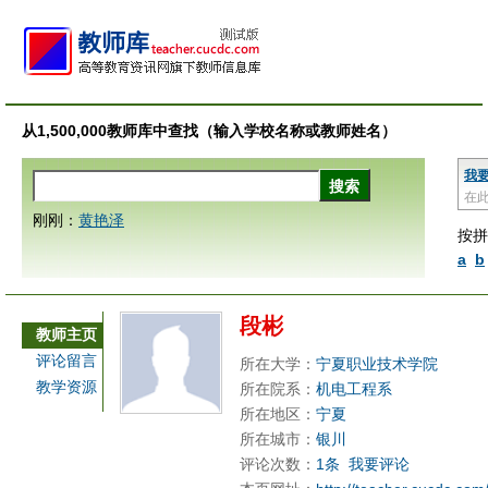
从1,500,000教师库中查找（输入学校名称或教师姓名）
我
在
刚刚：
黄艳泽
按拼
a
b
段彬
教师主页
评论留言
所在大学：
宁夏职业技术学院
教学资源
所在院系：
机电工程系
所在地区：
宁夏
所在城市：
银川
评论次数：
1条
我要评论