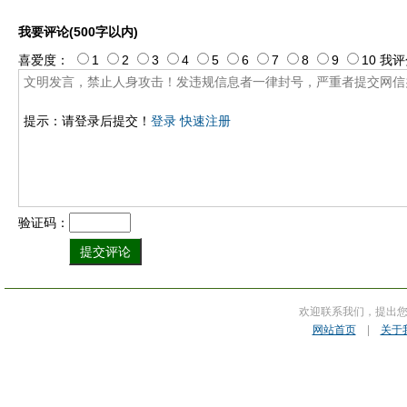
我要评论(500字以内)
喜爱度：
1
2
3
4
5
6
7
8
9
10
我评
提示：请登录后提交！
登录
快速注册
验证码：
欢迎联系我们，提出
网站首页
|
关于