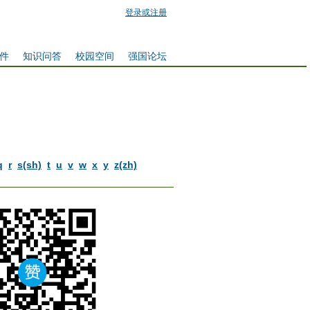
登录或注册
件
知识问答
校园空间
强国论坛
q
r
s(sh)
t
u
v
w
x
y
z(zh)