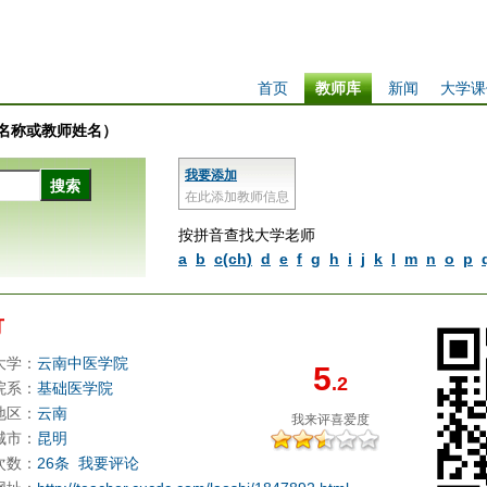
首页
教师库
新闻
大学课
学校名称或教师姓名）
我要添加
在此添加教师信息
按拼音查找大学老师
a
b
c(ch)
d
e
f
g
h
i
j
k
l
m
n
o
p
竹
大学：
云南中医学院
5
.2
院系：
基础医学院
地区：
云南
我来评
喜爱度
城市：
昆明
次数：
26条
我要评论