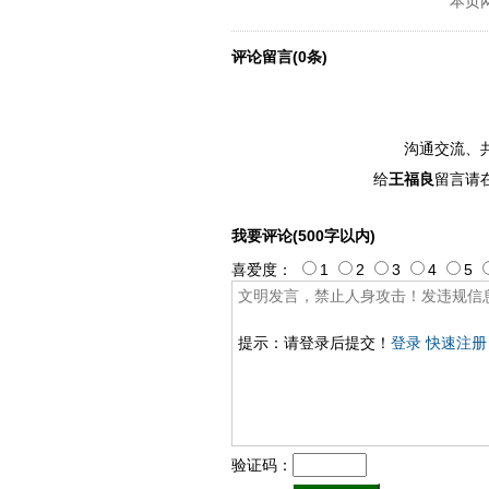
本页
ply operand97996xca
dfbsetx989
评论留言(0条)
沟通交流、
给
王福良
留言请
我要评论(500字以内)
喜爱度：
1
2
3
4
5
提示：请登录后提交！
登录
快速注册
验证码：