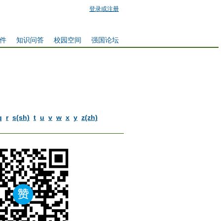
登录或注册
件
知识问答
校园空间
强国论坛
q
r
s(sh)
t
u
v
w
x
y
z(zh)