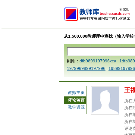
从1,500,000教师库中查找（输入
刚刚：
dfb9899197996xca
1dfb98
1979969899197996
19899197996
AAABBBCCCdefine blablaenddefine
e dfbCCCBBBAAA
1dfb989919799
王
a
1dfbmath key98991 methodmult
教师主页
ca
1dfbsetx9899197996xxca
1dfb
评论留言
所在
3
1dfbzzzzzzzzbbbccccdddeeexca
教学资源
所在
b 9899197996 xca
AAABBBCCCdefi
所在
e dfbxyzendtemplate dfbCCCBBBA
所在
评论
7996x
dfbabctitlexca
dfbmath key