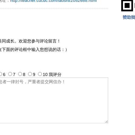
网址：
http://teacher.cucdc.com/laoshi/2052688.html
9197996xxca
共同成长。欢迎您参与评论留言！
在下面的评论框中输入您想说的话：）
6
7
8
9
10
我评
分