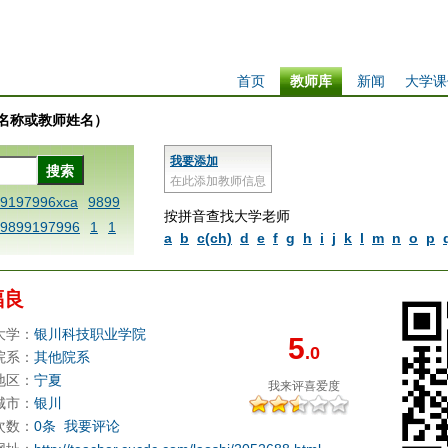
首页
教师库
新闻
大学课
学校名称或教师姓名）
我要添加
在此添加教师信息
99197996xca
9899
按拼音查找大学老师
9899197996
1
1
a
b
c(ch)
d
e
f
g
h
i
j
k
l
m
n
o
p
 dfbxyzendtemplat
6x
1dfbabctitlexc
福良
iply operand97996x
thisxca
1dfbxca12
大学：
银川科技职业学院
5
.0
replacezo
1printdf
院系：
其他院系
ne blablaenddefin
地区：
宁夏
我来评
喜爱度
AA
dfb
dfb989919
城市：
银川
次数：
0条
我要评论
98991 methodmulti