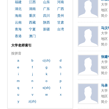
福建
江西
山东
河南
大学
湖北
湖南
广东
广西
地区
海南
重庆
四川
贵州
简介
云南
西藏
陕西
甘肃
马汉
青海
宁夏
新疆
台湾
大学
香港
澳门
地区
简介
大学老师索引
按拼音
张建
a
b
c(ch)
d
大学
e
f
g
h
地区
简介
i
j
k
l
m
n
o
p
马录
q
r
s(sh)
t
大学
u
v
w
x
地区
y
z(zh)
简介