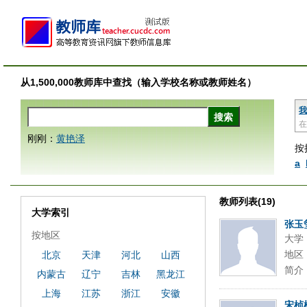
从1,500,000教师库中查找（输入学校名称或教师姓名）
我
在
刚刚：
黄艳泽
按
a
教师列表(19)
大学索引
张玉
按地区
大学
地区
北京
天津
河北
山西
简介
内蒙古
辽宁
吉林
黑龙江
上海
江苏
浙江
安徽
宋桢