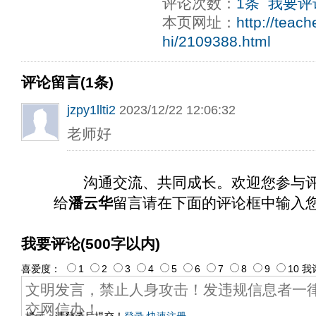
评论次数：
1条
我要评
本页网址：
http://teac
hi/2109388.html
评论留言(1条)
jzpy1llti2
2023/12/22 12:06:32
老师好
沟通交流、共同成长。欢迎您参与
给
潘云华
留言请在下面的评论框中输入
我要评论(500字以内)
喜爱度：
1
2
3
4
5
6
7
8
9
10
我