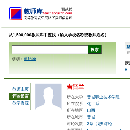
从1,500,000教师库中查找（输入学校名称或教师姓名）
我
在
刚刚：
黄艳泽
按
a
吉晋兰
教师主页
评论留言
所在大学：
晋城职业技术学院
教学资源
所在院系：
化工系
所在地区：
山西
所在城市：
晋城
评论次数：
3条
我要评论