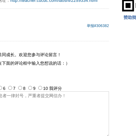
网址：
http://teacher.cucdc.com/laoshi/2259334.html
举报
#306382
共同成长。欢迎您参与评论留言！
在下面的评论框中输入您想说的话：）
6
7
8
9
10
我评
分