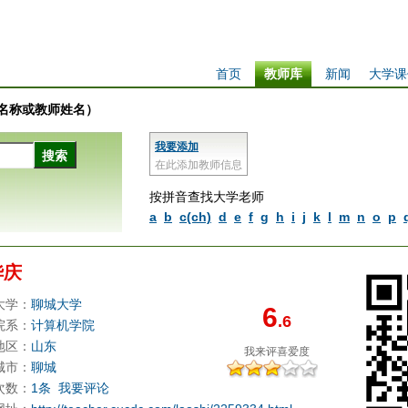
首页
教师库
新闻
大学课
学校名称或教师姓名）
我要添加
在此添加教师信息
按拼音查找大学老师
a
b
c(ch)
d
e
f
g
h
i
j
k
l
m
n
o
p
华庆
大学：
聊城大学
6
.6
院系：
计算机学院
地区：
山东
我来评
喜爱度
城市：
聊城
次数：
1条
我要评论