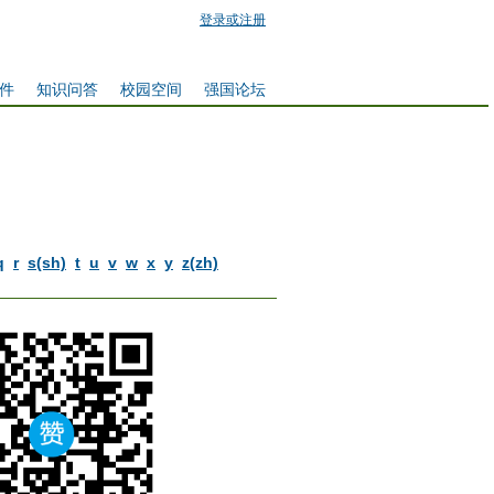
登录或注册
件
知识问答
校园空间
强国论坛
q
r
s(sh)
t
u
v
w
x
y
z(zh)