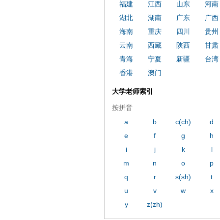
福建
江西
山东
河南
湖北
湖南
广东
广西
海南
重庆
四川
贵州
云南
西藏
陕西
甘肃
青海
宁夏
新疆
台湾
香港
澳门
大学老师索引
按拼音
a
b
c(ch)
d
e
f
g
h
i
j
k
l
m
n
o
p
q
r
s(sh)
t
u
v
w
x
y
z(zh)