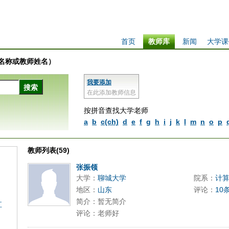
首页
教师库
新闻
大学课
学校名称或教师姓名）
我要添加
在此添加教师信息
按拼音查找大学老师
a
b
c(ch)
d
e
f
g
h
i
j
k
l
m
n
o
p
教师列表(59)
张振领
大学：
聊城大学
院系：
计
地区：
山东
评论：
10
简介：暂无简介
江
评论：老师好