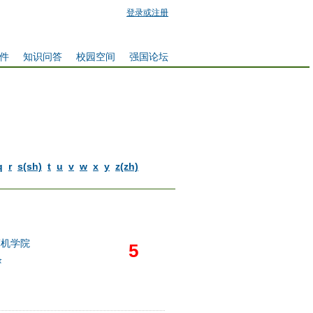
登录或注册
件
知识问答
校园空间
强国论坛
q
r
s(sh)
t
u
v
w
x
y
z(zh)
算机学院
5
条