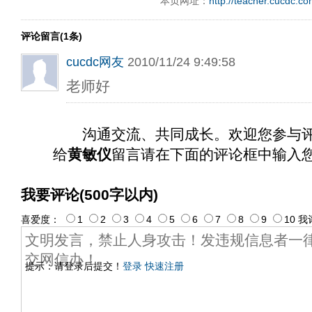
本页网址：
http://teacher.cucdc.c
评论留言(1条)
cucdc网友
2010/11/24 9:49:58
老师好
沟通交流、共同成长。欢迎您参与
给
黄敏仪
留言请在下面的评论框中输入
我要评论(500字以内)
喜爱度：
1
2
3
4
5
6
7
8
9
10
我
提示：请登录后提交！
登录
快速注册