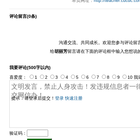
本页网址：
http://teacher.cucdc.c
评论留言(0条)
沟通交流、共同成长。欢迎您参与评论留
给
胡丽芳
留言请在下面的评论框中输入您想说
我要评论(500字以内)
喜爱度：
1
2
3
4
5
6
7
8
9
10
我
提示：请登录后提交！
登录
快速注册
验证码：