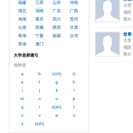
福建
江西
山东
河南
大学
湖北
湖南
广东
广西
地区
海南
重庆
四川
贵州
简介
云南
西藏
陕西
甘肃
曾勇
青海
宁夏
新疆
台湾
大学
香港
澳门
地区
简介
大学老师索引
按拼音
a
b
c(ch)
d
e
f
g
h
i
j
k
l
m
n
o
p
q
r
s(sh)
t
u
v
w
x
y
z(zh)