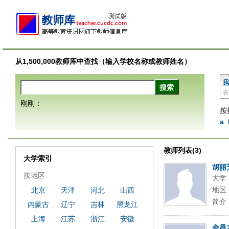
从1,500,000教师库中查找（输入学校名称或教师姓名）
我
在
刚刚：
按
a
教师列表(3)
大学索引
胡丽
按地区
大学
地区
北京
天津
河北
山西
简介
内蒙古
辽宁
吉林
黑龙江
上海
江苏
浙江
安徽
余昌