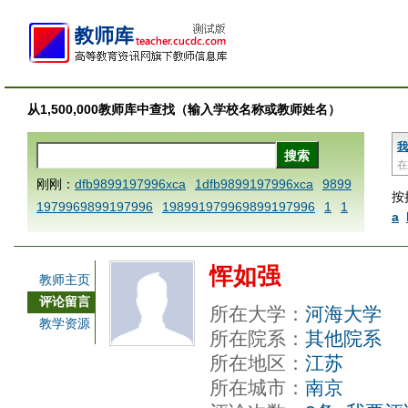
从1,500,000教师库中查找（输入学校名称或教师姓名）
我
在
刚刚：
dfb9899197996xca
1dfb9899197996xca
9899
按
1979969899197996
198991979969899197996
1
1
a
AAABBBCCCdefine blablaenddefine dfbxyzendtemplat
e dfbCCCBBBAAA
1dfb9899197996x
1dfbabctitlexc
恽如强
a
1dfbmath key98991 methodmultiply operand97996x
教师主页
ca
1dfbsetx9899197996xxca
1dfbthisxca
1dfbxca12
评论留言
所在大学：
河海大学
3
1dfbzzzzzzzzbbbccccdddeeexcareplacezo
1printdf
教学资源
所在院系：
其他院系
b 9899197996 xca
AAABBBCCCdefine blablaenddefin
所在地区：
江苏
e dfbxyzendtemplate dfbCCCBBBAAA
dfb
dfb989919
所在城市：
南京
7996x
dfbabctitlexca
dfbmath key98991 methodmulti