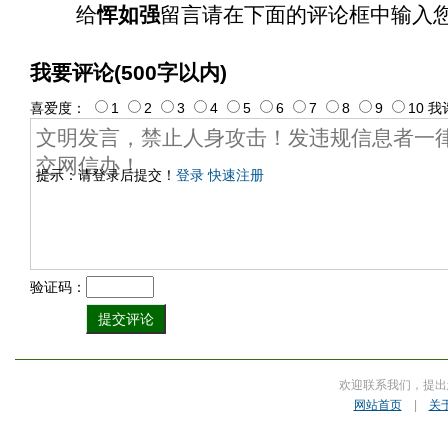
给
恽如强
留言请在下面的评论框中输入
我要评论(500字以内)
喜爱度：
1
2
3
4
5
6
7
8
9
10
我
提示：请登录后提交！
登录
快速注册
验证码：
欢迎联系我们，提出
网站首页
|
关