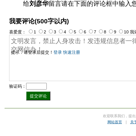
给
刘彦华
留言请在下面的评论框中输入
我要评论(500字以内)
喜爱度：
1
2
3
4
5
6
7
8
9
10
我
提示：请登录后提交！
登录
快速注册
验证码：
欢迎联系我们，提出
网站首页
|
关