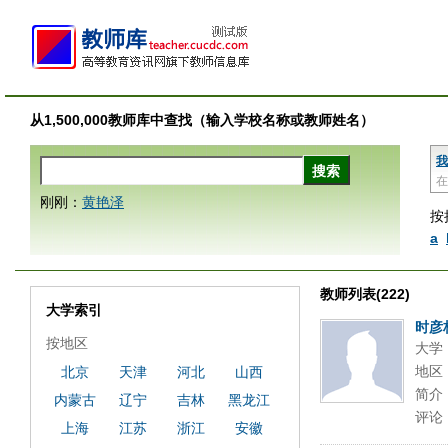
从1,500,000教师库中查找（输入学校名称或教师姓名）
我
在
刚刚：
黄艳泽
按
a
教师列表(222)
大学索引
时彦
按地区
大学
地区
北京
天津
河北
山西
简介
内蒙古
辽宁
吉林
黑龙江
评论
上海
江苏
浙江
安徽