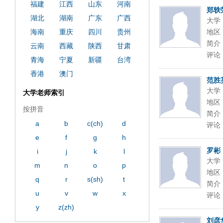
福建
江西
山东
河南
郑轶
湖北
湖南
广东
广西
大学
海南
重庆
四川
贵州
地区
简介
云南
西藏
陕西
甘肃
评论
青海
宁夏
新疆
台湾
香港
澳门
范胜
大学
大学老师索引
地区
按拼音
简介
a
b
c(ch)
d
评论
e
f
g
h
罗彬
i
j
k
l
大学
m
n
o
p
地区
q
r
s(sh)
t
简介
u
v
w
x
评论
y
z(zh)
刘彦