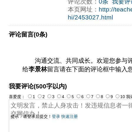
评论次数：
0条
我要评
本页网址：
http://teac
hi/2453027.html
评论留言(0条)
沟通交流、共同成长。欢迎您参与
给
李景林
留言请在下面的评论框中输入
我要评论(500字以内)
喜爱度：
1
2
3
4
5
6
7
8
9
10
我
提示：请登录后提交！
登录
快速注册