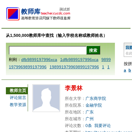
从1,500,000教师库中查找（输入学校名称或教师姓名）
我
在
刚刚：
dfb9899197996xca
1dfb9899197996xca
9899
按拼
1979969899197996
198991979969899197996
1
1
a
b
AAABBBCCCdefine blablaenddefine dfbxyzendtemplat
e dfbCCCBBBAAA
1dfb9899197996x
1dfbabctitlexc
李景林
a
1dfbmath key98991 methodmultiply operand97996x
教师主页
ca
1dfbsetx9899197996xxca
1dfbthisxca
1dfbxca12
评论留言
所在大学：
广东商学院
3
1dfbzzzzzzzzbbbccccdddeeexcareplacezo
1printdf
教学资源
所在院系：
金融学院
b 9899197996 xca
AAABBBCCCdefine blablaenddefin
所在地区：
广东
e dfbxyzendtemplate dfbCCCBBBAAA
dfb
dfb989919
所在城市：
广州
评论次数：
0条
我要评论
7996x
dfbabctitlexca
dfbmath key98991 methodmulti