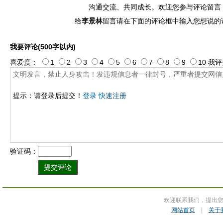
沟通交流、共同成长。欢迎您参与评论留言
给
李景林
留言请在下面的评论框中输入您想说的
我要评论(500字以内)
喜爱度：
1
2
3
4
5
6
7
8
9
10
我评
提示：请登录后提交！
登录
快速注册
验证码：
欢迎联系我们，提出
网站首页
|
关于