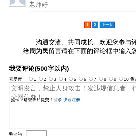
老师好
1
2
下一页
沟通交流、共同成长。欢迎您参与
给
周为民
留言请在下面的评论框中输入
我要评论(500字以内)
喜爱度：
1
2
3
4
5
6
7
8
9
10
我
提示：请登录后提交！
登录
快速注册
验证码：