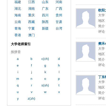
福建
江西
山东
河南
湖北
湖南
广东
广西
欧阳
海南
重庆
四川
贵州
大学
地区
云南
西藏
陕西
甘肃
简介
青海
宁夏
新疆
台湾
评论
香港
澳门
樊禾
大学老师索引
大学
按拼音
地区
a
b
c(ch)
d
简介
评论
e
f
g
h
i
j
k
l
丁东
m
n
o
p
大学
q
r
s(sh)
t
地区
u
v
w
x
简介
评论
y
z(zh)