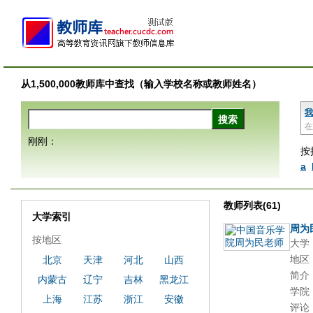
从1,500,000教师库中查找（输入学校名称或教师姓名）
我
在
刚刚：
按
a
教师列表(61)
大学索引
周为
按地区
大学
地区
北京
天津
河北
山西
简介
内蒙古
辽宁
吉林
黑龙江
学院
上海
江苏
浙江
安徽
评论