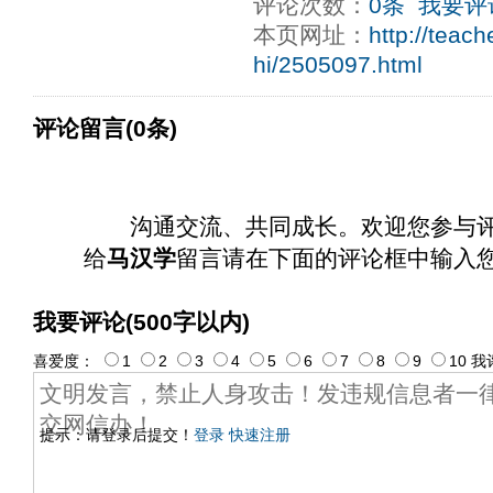
评论次数：
0条
我要评
ply operand97996xca
dfbsetx9899197996xxca
本页网址：
http://teac
hi/2505097.html
评论留言(0条)
沟通交流、共同成长。欢迎您参与
给
马汉学
留言请在下面的评论框中输入
我要评论(500字以内)
喜爱度：
1
2
3
4
5
6
7
8
9
10
我
提示：请登录后提交！
登录
快速注册