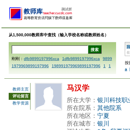
从1,500,000教师库中查找（输入学校名称或教师姓名）
我
在
刚刚：
dfb9899197996xca
1dfb9899197996xca
9899
按
1979969899197996
198991979969899197996
1
1
a
AAABBBCCCdefine blablaenddefine dfbxyzendtemplat
e dfbCCCBBBAAA
1dfb9899197996x
1dfbabctitlexc
马汉学
a
1dfbmath key98991 methodmultiply operand97996x
教师主页
ca
1dfbsetx9899197996xxca
1dfbthisxca
1dfbxca12
评论留言
所在大学：
银川科技职
3
1dfbzzzzzzzzbbbccccdddeeexcareplacezo
1printdf
教学资源
所在院系：
其他院系
b 9899197996 xca
AAABBBCCCdefine blablaenddefin
所在地区：
宁夏
e dfbxyzendtemplate dfbCCCBBBAAA
dfb
dfb989919
所在城市：
银川
7996x
dfbabctitlexca
dfbmath key98991 methodmulti