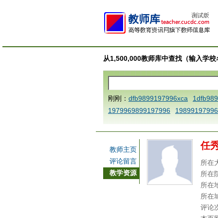
从1,500,000教师库中查找（输入
刚刚：
dfb9899197996xca
1dfb98
1979969899197996
19899197996
AAABBBCCCdefine blablaenddefine
e dfbCCCBBBAAA
1dfb989919799
任
a
1dfbmath key98991 methodmult
教师主页
ca
1dfbsetx9899197996xxca
1dfb
评论留言
所在
3
1dfbzzzzzzzzbbbccccdddeeexca
教学资源
所在
b 9899197996 xca
AAABBBCCCdefi
所在
e dfbxyzendtemplate dfbCCCBBBA
所在
评论
7996x
dfbabctitlexca
dfbmath key