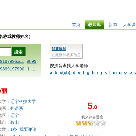
首页
教师库
新闻
大学课
学校名称或教师姓名）
我要添加
在此添加教师信息
99197996xca
9899
按拼音查找大学老师
9899197996
1
1
a
b
c(ch)
d
e
f
g
h
i
j
k
l
m
n
o
p
 dfbxyzendtemplat
6x
1dfbabctitlexc
秀丽
iply operand97996x
thisxca
1dfbxca12
大学：
辽宁科技大学
5
.0
replacezo
1printdf
院系：
外语系
ne blablaenddefin
地区：
辽宁
我来评
喜爱度
AA
dfb
dfb989919
城市：
鞍山
次数：
1条
我要评论
98991 methodmulti