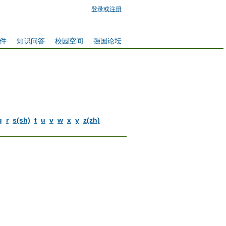
登录或注册
件
知识问答
校园空间
强国论坛
q
r
s(sh)
t
u
v
w
x
y
z(zh)