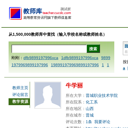
从1,500,000教师库中查找（输入学校名称或教师姓名）
我
在
刚刚：
dfb9899197996xca
1dfb9899197996xca
9899
按
1979969899197996
198991979969899197996
1
1
a
AAABBBCCCdefine blablaenddefine dfbxyzendtemplat
e dfbCCCBBBAAA
1dfb9899197996x
1dfbabctitlexc
牛学丽
a
1dfbmath key98991 methodmultiply operand97996x
教师主页
ca
1dfbsetx9899197996xxca
1dfbthisxca
1dfbxca12
评论留言
所在大学：
晋城职业技术学院
3
1dfbzzzzzzzzbbbccccdddeeexcareplacezo
1printdf
教学资源
所在院系：
化工系
b 9899197996 xca
AAABBBCCCdefine blablaenddefin
所在地区：
山西
e dfbxyzendtemplate dfbCCCBBBAAA
dfb
dfb989919
所在城市：
晋城
评论次数：
1条
我要评论
7996x
dfbabctitlexca
dfbmath key98991 methodmulti