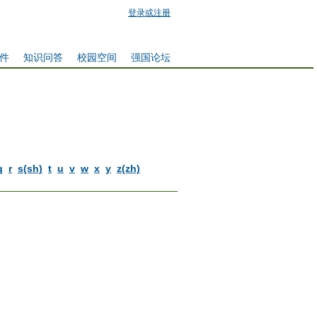
登录或注册
件
知识问答
校园空间
强国论坛
q
r
s(sh)
t
u
v
w
x
y
z(zh)