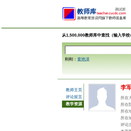
从1,500,000教师库中查找（输入
刚刚：
黄艳泽
李
教师主页
评论留言
所在
教学资源
所在
所在
所在
评论