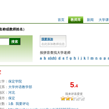
首页
教师库
新闻
大学课
学校名称或教师姓名）
我要添加
在此添加教师信息
按拼音查找大学老师
a
b
c(ch)
d
e
f
g
h
i
j
k
l
m
n
o
p
军
大学：
保定学院
5
.4
院系：
大学外语教学部
地区：
河北
我来评
喜爱度
城市：
保定
次数：
1条
我要评论