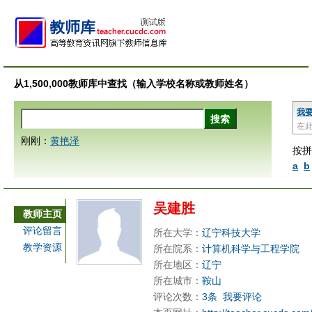
从1,500,000教师库中查找（输入学校名称或教师姓名）
我
在
刚刚：
黄艳泽
按拼
a
b
吴建胜
教师主页
评论留言
所在大学：
辽宁科技大学
教学资源
所在院系：
计算机科学与工程学院
所在地区：
辽宁
所在城市：
鞍山
评论次数：
3条
我要评论