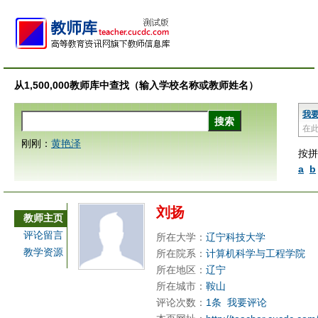
从1,500,000教师库中查找（输入学校名称或教师姓名）
我
在
刚刚：
黄艳泽
按拼
a
b
刘扬
教师主页
评论留言
所在大学：
辽宁科技大学
教学资源
所在院系：
计算机科学与工程学院
所在地区：
辽宁
所在城市：
鞍山
评论次数：
1条
我要评论