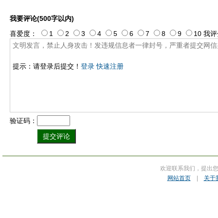
我要评论(500字以内)
喜爱度：
1
2
3
4
5
6
7
8
9
10
我评
提示：请登录后提交！
登录
快速注册
验证码：
欢迎联系我们，提出
网站首页
|
关于