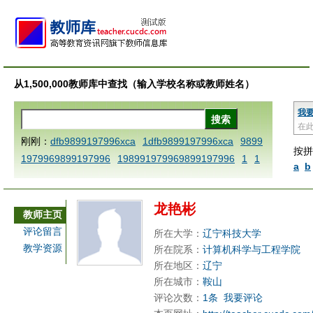
从1,500,000教师库中查找（输入学校名称或教师姓名）
我
在
刚刚：
dfb9899197996xca
1dfb9899197996xca
9899
按拼
1979969899197996
198991979969899197996
1
1
a
b
AAABBBCCCdefine blablaenddefine dfbxyzendtemplat
e dfbCCCBBBAAA
1dfb9899197996x
1dfbabctitlexc
龙艳彬
a
1dfbmath key98991 methodmultiply operand97996x
教师主页
ca
1dfbsetx9899197996xxca
1dfbthisxca
1dfbxca12
评论留言
所在大学：
辽宁科技大学
3
1dfbzzzzzzzzbbbccccdddeeexcareplacezo
1printdf
教学资源
所在院系：
计算机科学与工程学院
b 9899197996 xca
AAABBBCCCdefine blablaenddefin
所在地区：
辽宁
e dfbxyzendtemplate dfbCCCBBBAAA
dfb
dfb989919
所在城市：
鞍山
评论次数：
1条
我要评论
7996x
dfbabctitlexca
dfbmath key98991 methodmulti