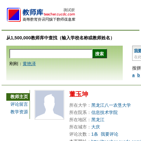
从1,500,000教师库中查找（输入学校名称或教师姓名）
我
在
刚刚：
黄艳泽
按拼
a
b
董玉坤
教师主页
评论留言
所在大学：
黑龙江八一农垦大学
教学资源
所在院系：
信息技术学院
所在地区：
黑龙江
所在城市：
大庆
评论次数：
1条
我要评论