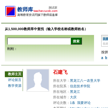
从1,500,000教师库中查找（输入学校名称或教师姓名）
我
在
刚刚：
按拼
a
b
石建飞
教师主页
评论留言
所在大学：
黑龙江八一农垦大学
教学资源
所在院系：
信息技术学院
所在地区：
黑龙江
所在城市：
大庆
评论次数：
1条
我要评论