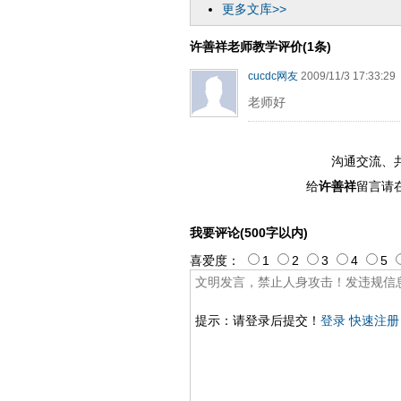
更多文库>>
许善祥老师教学评价(1条)
cucdc网友
2009/11/3 17:33:29
老师好
沟通交流、
给
许善祥
留言请
我要评论(500字以内)
喜爱度：
1
2
3
4
5
提示：请登录后提交！
登录
快速注册