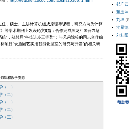
网址：
http://teacher.cucdc.com/laoshi/2038671.html
祁广云
董玉坤
刘坤
(
主任，硕士。主讲计算机组成原理等课程，研究方向为计算
沈景德
》等学术期刊上发表论文9篇；合作完成黑龙江国营农场
刘桂阳
系统”，获总局“科技进步三等奖”；与兄弟院校的同志合作编
标项目“设施园艺实用智能化温室的研究与开发”的相关研
老师课程教学资源
学（一）
学（二）
学（一）
学（二）
学（三）