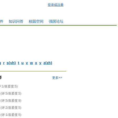
登录或注册
件
知识问答
校园空间
强国论坛
q
r
s(sh)
t
u
v
w
x
y
z(zh)
师
更多>>
评:1/喜爱度:5)
(评:5/喜爱度:5)
(评:5/喜爱度:9)
(评:2/喜爱度:5)
(评:1/喜爱度:5)