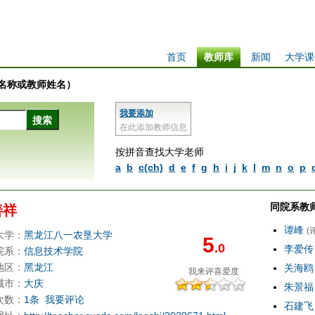
首页
教师库
新闻
大学课
学校名称或教师姓名）
我要添加
在此添加教师信息
按拼音查找大学老师
a
b
c(ch)
d
e
f
g
h
i
j
k
l
m
n
o
p
同院系教
善祥
谭峰
(
大学：
黑龙江八一农垦大学
5
.0
李爱传
院系：
信息技术学院
地区：
黑龙江
关海鸥
我来评
喜爱度
城市：
大庆
朱景福
次数：
1条
我要评论
石建飞