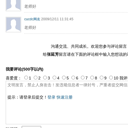
老师好
cucdc网友
2009/12/11 11:31:45
老师好
沟通交流、共同成长。欢迎您参与评论留言
给
张延芳
留言请在下面的评论框中输入您想说的
我要评论(500字以内)
喜爱度：
1
2
3
4
5
6
7
8
9
10
我评
提示：请登录后提交！
登录
快速注册