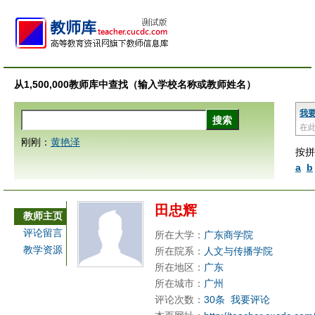
从1,500,000教师库中查找（输入学校名称或教师姓名）
我
在
刚刚：
黄艳泽
按拼
a
b
田忠辉
教师主页
评论留言
所在大学：
广东商学院
教学资源
所在院系：
人文与传播学院
所在地区：
广东
所在城市：
广州
评论次数：
30条
我要评论