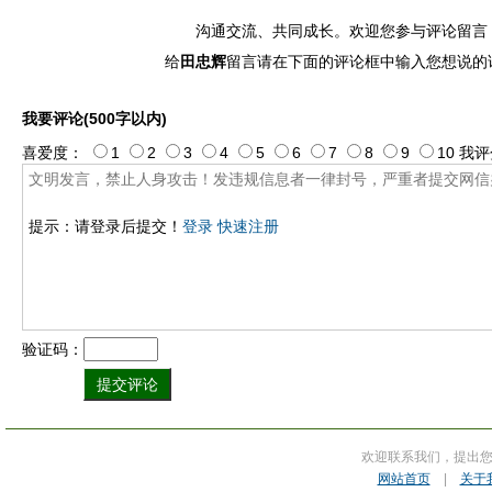
沟通交流、共同成长。欢迎您参与评论留言
给
田忠辉
留言请在下面的评论框中输入您想说的
我要评论(500字以内)
喜爱度：
1
2
3
4
5
6
7
8
9
10
我评
提示：请登录后提交！
登录
快速注册
验证码：
欢迎联系我们，提出
网站首页
|
关于