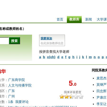
首页
教师库
新闻
大学课
学校名称或教师姓名）
我要添加
在此添加教师信息
按拼音查找大学老师
a
b
c(ch)
d
e
f
g
h
i
j
k
l
m
n
o
p
同院系教
德华
麦思杰
大学：
广东商学院
5
.0
莫继严
院系：
人文与传播学院
地区：
广东
田忠辉
我来评
喜爱度
城市：
广州
尹康庄
次数：
1条
我要评论
李呈让