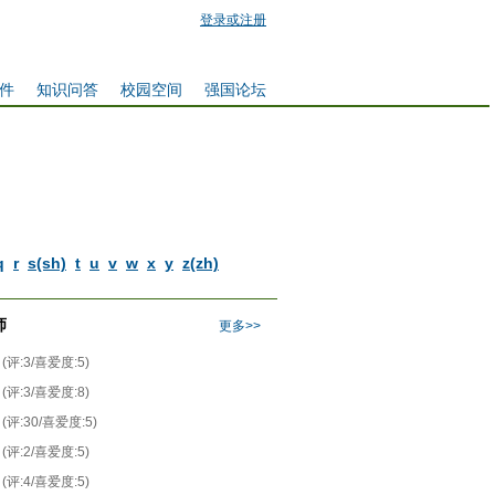
登录或注册
件
知识问答
校园空间
强国论坛
q
r
s(sh)
t
u
v
w
x
y
z(zh)
师
更多>>
(评:3/喜爱度:5)
(评:3/喜爱度:8)
(评:30/喜爱度:5)
(评:2/喜爱度:5)
(评:4/喜爱度:5)