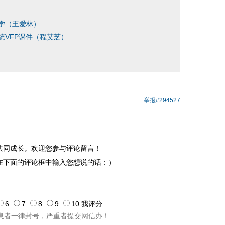
学（王爱林）
统VFP课件（程艾芝）
举报
#294527
共同成长。欢迎您参与评论留言！
在下面的评论框中输入您想说的话：）
6
7
8
9
10
我评
分