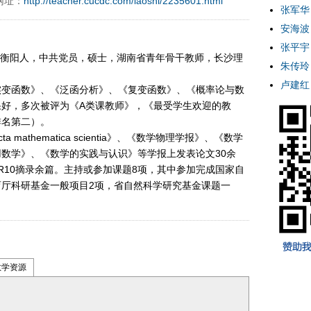
网址：
http://teacher.cucdc.com/laoshi/2235601.html
张军华
安海波
张平宇
湖南衡阳人，中共党员，硕士，湖南省青年骨干教师，长沙理
朱传玲
卢建红
实变函数》、《泛函分析》、《复变函数》、《概率论与数
好，多次被评为《A类课教师》，《最受学生欢迎的教
排名第二）。
athematica scientia》、《数学物理学报》、《数学
数学》、《数学的实践与认识》等学报上发表论文30余
，MR10摘录余篇。主持或参加课题8项，其中参加完成国家自
厅科研基金一般项目2项，省自然科学研究基金课题一
教学资源