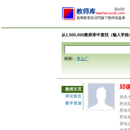
从1,500,000教师库中查找（输入
刚刚：
李云广
邱
教师主页
评论留言
所在
教学资源
所在
所在
所在
评论