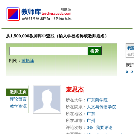
从1,500,000教师库中查找（输入学校名称或教师姓名）
我
在
刚刚：
黄艳泽
按拼
a
b
麦思杰
教师主页
评论留言
所在大学：
广东商学院
教学资源
所在院系：
人文与传播学院
所在地区：
广东
所在城市：
广州
评论次数：
3条
我要评论